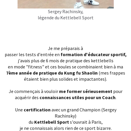
Sergey Rachinsky,
légende du Kettlebell Sport
Le
3 mars 2013
, je tombais amoureux de
ces boules surmontées d'une poignée.
(En haut, le 2ème en partant de la gauche, j'avais encore
quelques cheveux :P)
Je me préparais à
passer les tests d'entrée en
formation d'éducateur sportif,
j'avais plus de 6 mois de pratique des kettlebells
en mode "fitness" et ces boules se combinaient bien à ma
7ème année de pratique du Kung fu Shaolin
(mes frappes
étaient bien plus solides et impactantes).
Je commençais à vouloir
me former sérieusement
pour
acquérir des
connaissances utiles pour un Coach
.
Une
certification
avec un grand Champion (Sergey
Rachinsky)
du
Kettlebell Sport
s'ouvrait à Paris,
je ne connaissais alors rien de ce sport bizarre.