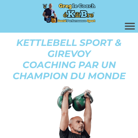
KETTLEBELL SPORT &
GIREVOY
COACHING PAR UN
CHAMPION DU MONDE